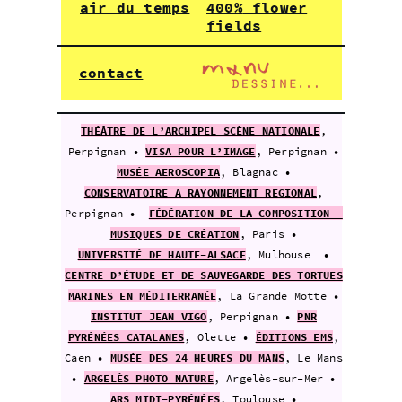
air du
temps
400%
flower
fields
contact
THÉÂTRE DE L’ARCHIPEL SCÈNE NATIONALE
,
Perpignan •
VISA POUR L’IMAGE
, Perpignan •
MUSÉE AEROSCOPIA
, Blagnac •
CONSERVATOIRE À RAYONNEMENT RÉGIONAL
,
Perpignan •
FÉDÉRATION DE LA COMPOSITION -
MUSIQUES DE CRÉATION
, Paris •
UNIVERSITÉ DE HAUTE-ALSACE
, Mulhouse •
CENTRE D’ÉTUDE ET DE SAUVEGARDE DES TORTUES
MARINES EN MÉDITERRANÉE
, La Grande Motte •
INSTITUT JEAN VIGO
, Perpignan •
PNR
PYRÉNÉES CATALANES
, Olette •
ÉDITIONS EMS
,
Caen •
MUSÉE DES 24 HEURES DU MANS
, Le
Mans
•
ARGELÈS PHOTO NATURE
, Argelès-sur-Mer •
ARS MIDI-PYRÉNÉES
, Toulouse •