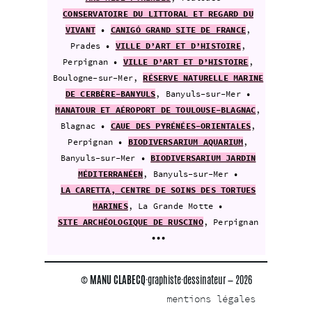
CONSERVATOIRE DU LITTORAL ET REGARD DU
VIVANT
•
CANIGÓ GRAND SITE DE FRANCE
,
Prades •
VILLE D’ART ET D’HISTOIRE
,
Perpignan •
VILLE D’ART ET D’HISTOIRE
,
Boulogne-sur-Mer,
RÉSERVE NATURELLE MARINE
DE CERBÈRE-BANYULS
, Banyuls-sur-Mer •
MANATOUR ET AÉROPORT DE TOULOUSE-BLAGNAC
,
Blagnac •
CAUE DES PYRÉNÉES-ORIENTALES
,
Perpignan •
BIODIVERSARIUM AQUARIUM
,
Banyuls-sur-Mer •
BIODIVERSARIUM JARDIN
MÉDITERRANÉEN
, Banyuls-sur-Mer •
LA CARETTA, CENTRE DE SOINS DES TORTUES
MARINES
, La Grande Motte •
SITE ARCHÉOLOGIQUE DE RUSCINO
, Perpignan
•••
©
MANU CLABECQ
·graphiste·dessinateur — 202
6
mentions légales