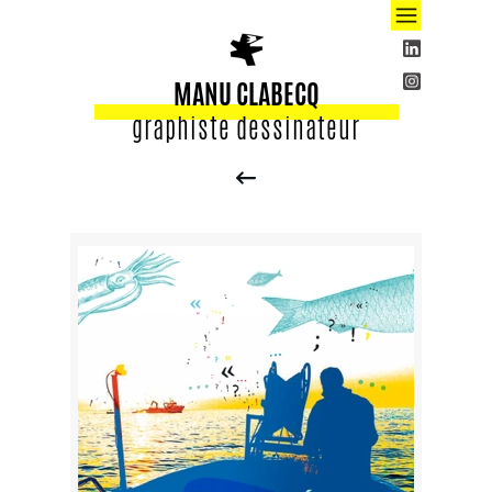
MANU CLABECQ
graphiste dessinateur